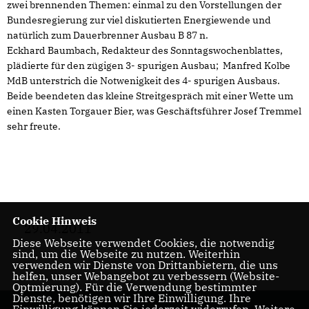
zwei brennenden Themen: einmal zu den Vorstellungen der
Bundesregierung zur viel diskutierten Energiewende und
natürlich zum Dauerbrenner Ausbau B 87 n.
Eckhard Baumbach, Redakteur des Sonntagswochenblattes,
plädierte für den zügigen 3- spurigen Ausbau; Manfred Kolbe
MdB unterstrich die Notwenigkeit des 4- spurigen Ausbaus.
Beide beendeten das kleine Streitgespräch mit einer Wette um
einen Kasten Torgauer Bier, was Geschäftsführer Josef Tremmel
sehr freute.
Cookie Hinweis
29.04.2011
Diese Webseite verwendet Cookies, die notwendig
sind, um die Webseite zu nutzen. Weiterhin
verwenden wir Dienste von Drittanbietern, die uns
helfen, unser Webangebot zu verbessern (Website-
Optmierung). Für die Verwendung bestimmter
Dienste, benötigen wir Ihre Einwilligung. Ihre