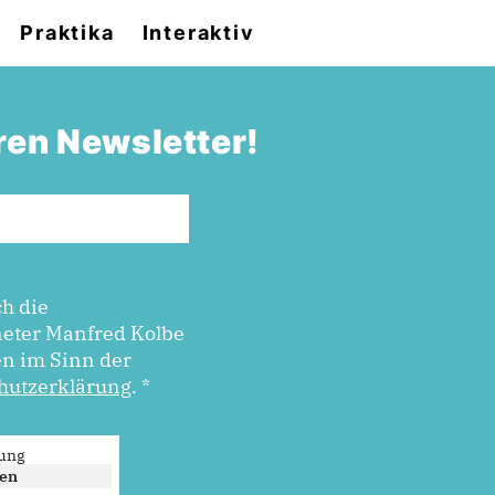
Praktika
Interaktiv
ren Newsletter!
ch die
eter Manfred Kolbe
en im Sinn der
hutzerklärung
.
*
rung
ken