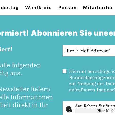
destag
Wahlkreis
Person
Mitarbeiter
formiert! Abonnieren Sie unse
ert!
 alle folgenden
Hiermit berechtige i
dig aus.
Bundestagsabgeordn
zur Nutzung der Dat
ewsletter liefern
aufrufbaren
Datensc
elle Informationen
eit direkt in Ihr
Anti-Roboter-Verifizie
Hier klic