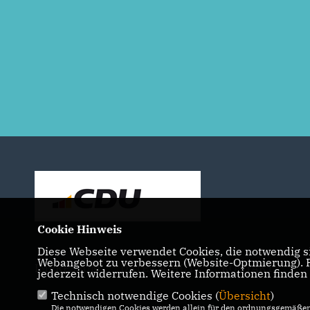
Cookie Hinweis
Diese Webseite verwendet Cookies, die notwendig si
Webangebot zu verbessern (Website-Optmierung). Fü
IMPRESSUM
DATENSCHUTZ
KONTAKT
jederzeit widerrufen. Weitere Informationen finden
Technisch notwendige Cookies (
Übersicht
)
Die notwendigen Cookies werden allein für den ordnungsgemäßen 