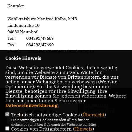
Kontakt:
Wahlkreisbüro Manfred Kolbe, MdB
Lindenstraße 10
04683 Naunhof
Tel.: 034293/47689
Fax: 034293/47690
E-Mail: manfred.kolbe@wk.bundestag.de
Cookie Hinweis
Diese Webseite verwendet Cookies, die notwendig
sind, um die Webseite zu nutzen. Weiterhin
verwenden wir Dienste von Drittanbietern, die uns
helfen, unser Webangebot zu verbessern (Website-
Optmierung). Für die Verwendung bestimmter
Dienste, benötigen wir Ihre Einwilligung. Ihre
Einwilligung können Sie jederzeit widerrufen. Weitere
Informationen finden Sie in unserer
Datenschutzerklärung
.
IMPRESSUM
DATENSCHUTZ
Technisch notwendige Cookies (
Übersicht
)
KONTAKT
Die notwendigen Cookies werden allein für den
ordnungsgemäßen Gebrauch der Webseite benötigt.
Cookies von Drittanbietern (
Hinweis
)