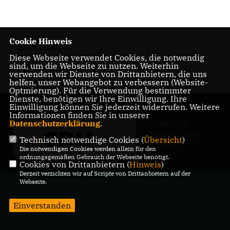
Cookie Hinweis
29.11.2010
Diese Webseite verwendet Cookies, die notwendig
sind, um die Webseite zu nutzen. Weiterhin
verwenden wir Dienste von Drittanbietern, die uns
helfen, unser Webangebot zu verbessern (Website-
Optmierung). Für die Verwendung bestimmter
Dienste, benötigen wir Ihre Einwilligung. Ihre
Einwilligung können Sie jederzeit widerrufen. Weitere
Informationen finden Sie in unserer
Datenschutzerklärung
.
IMPRESSUM
DATENSCHUTZ
Technisch notwendige Cookies (
Übersicht
)
KONTAKT
Die notwendigen Cookies werden allein für den
ordnungsgemäßen Gebrauch der Webseite benötigt.
Cookies von Drittanbietern (
Hinweis
)
Derzeit verzichten wir auf Scripte von Drittanbietern auf der
@2026 Bundestagsabgeordneter
Webseite.
Manfred Kolbe
Alle Rechte vorbehalten.
Einverstanden
REALISATION: SHARKNESS MEDIA GMBH & CO. KG