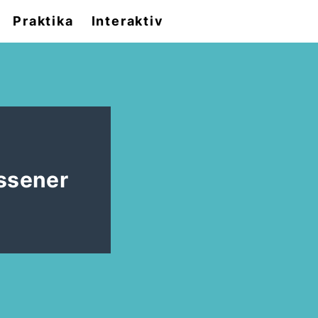
Praktika
Interaktiv
ssener