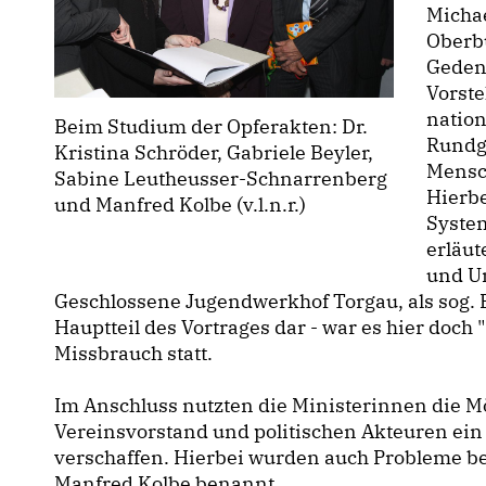
Micha
Oberb
Geden
Vorste
nation
Beim Studium der Opferakten: Dr.
Rundga
Kristina Schröder, Gabriele Beyler,
Mensch
Sabine Leutheusser-Schnarrenberg
Hierbe
und Manfred Kolbe (v.l.n.r.)
Syste
erläut
und U
Geschlossene Jugendwerkhof Torgau, als sog. 
Hauptteil des Vortrages dar - war es hier doch
Missbrauch statt.
Im Anschluss nutzten die Ministerinnen die M
Vereinsvorstand und politischen Akteuren ein 
verschaffen. Hierbei wurden auch Probleme be
Manfred Kolbe benannt.