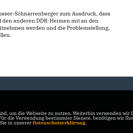
usser-Schnarrenberger zum Ausdruck, dass
nd den anderen DDR-Heimen mit an den
itnehmen werden und die Problemstellung,
llen.
nd, um die Webseite zu nutzen. Weiterhin verwenden wir Di
r die Verwendung bestimmter Dienste, benötigen wir Ihre 
 Sie in unserer
Datenschutzerklärung
.