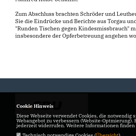
Zum Abschluss brachten Schröder und Leuthe
Sie die Eindrücke und Berichte aus Torgau u
"Runden Tischen gegen Kindesmissbrauch" m
insbesondere der Opferbetreuung angehen wo
Cookie Hinweis
Diese Webseite verwendet Cookies, die notwendig si
Webangebot zu verbessern (Website-Optmierung). Fü
jederzeit widerrufen. Weitere Informationen finden
Technisch notwendige Cookies (
Übersicht
)
IMPRESSUM
DATENSCHUTZ
KONTAKT