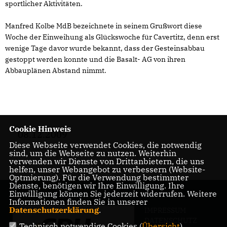
sportlicher Aktivitäten.
Manfred Kolbe MdB bezeichnete in seinem Grußwort diese
Woche der Einweihung als Glückswoche für Cavertitz, denn erst
wenige Tage davor wurde bekannt, dass der Gesteinsabbau
gestoppt werden konnte und die Basalt- AG von ihren
Abbauplänen Abstand nimmt.
Cookie Hinweis
08.12.2009
Diese Webseite verwendet Cookies, die notwendig
sind, um die Webseite zu nutzen. Weiterhin
verwenden wir Dienste von Drittanbietern, die uns
helfen, unser Webangebot zu verbessern (Website-
Optmierung). Für die Verwendung bestimmter
Dienste, benötigen wir Ihre Einwilligung. Ihre
Einwilligung können Sie jederzeit widerrufen. Weitere
Informationen finden Sie in unserer
Datenschutzerklärung
.
IMPRESSUM
DATENSCHUTZ
Technisch notwendige Cookies (
Übersicht
)