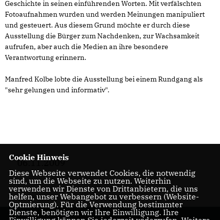
Geschichte in seinen einführenden Worten. Mit verfälschten
Fotoaufnahmen wurden und werden Meinungen manipuliert
und gesteuert. Aus diesem Grund möchte er durch diese
Ausstellung die Bürger zum Nachdenken, zur Wachsamkeit
aufrufen, aber auch die Medien an ihre besondere
Verantwortung erinnern.
Manfred Kolbe lobte die Ausstellung bei einem Rundgang als
"sehr gelungen und informativ".
Cookie Hinweis
06.11.2009
Diese Webseite verwendet Cookies, die notwendig
sind, um die Webseite zu nutzen. Weiterhin
verwenden wir Dienste von Drittanbietern, die uns
helfen, unser Webangebot zu verbessern (Website-
Optmierung). Für die Verwendung bestimmter
Dienste, benötigen wir Ihre Einwilligung. Ihre