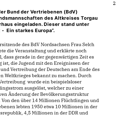
2
der Bund der Vertriebenen (BdV)
andsmannschaften des Altkreises Torgau
rhaus eingeladen. Dieser stand unter
- Ein starkes Europa“.
orsitzende des BdV Nordsachsen Frau Selch
ete die Veranstaltung und erklärte noch
, dass gerade in der gegenwärtigen Zeit es
g ist, die Jugend mit den Ereignissen der
t und Vertreibung der Deutschen am Ende des
en Weltkrieges bekannt zu machen. Durch
Vertreibung wurde ein beispielsloser
lingsstrom ausgelöst, welcher zu einer
ven Änderung der Bevölkerungsstruktur
. Von den über 14 Millionen Flüchtlingen und
ebenen lebten 1950 etwa 10 Millionen in der
republik, 4,5 Millionen in der DDR und