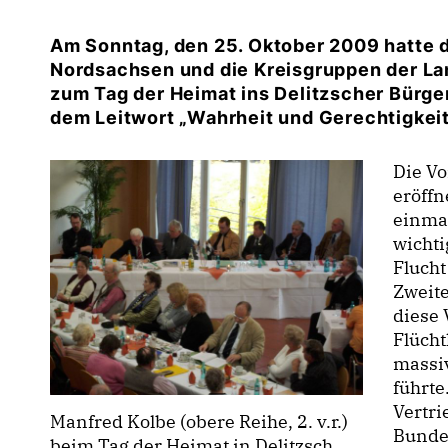
Am Sonntag, den 25. Oktober 2009 hatte 
Nordsachsen und die Kreisgruppen der L
zum Tag der Heimat ins Delitzscher Bürge
dem Leitwort „Wahrheit und Gerechtigkeit 
Die V
eröffn
einmal
wichti
Fluch
Zweit
diese 
Flücht
massi
führte
Vertri
Manfred Kolbe (obere Reihe, 2. v.r.)
Bundes
beim Tag der Heimat in Delitzsch