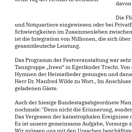
davon 
Die Fl
und Notquartiere eingewiesen oder bei Privatf
Schwierigkeiten im Zusammenleben zwischen
ist die Integration von Millionen, die sich üb
gesamtdeutsche Leistung.
Das Programm der Festveranstaltung war sehr vie
Tanzgruppe „Ireen“ in Egerländer Tracht. Von
Hymnen der Heimatlieder gesungen und danach
Herr Dr. Manfred Wilde zu Wort., Im Anschluss
geladenen Gäste.
Auch der hiesige Bundestagsabgeordnete Manfr
nochmals: "Denn nicht die Erinnerung, sondern
Das Vergessen der katastrophalen Ereignisse d
Es ist unsere gemeinsame Aufgabe, Vorsorge zu
Wir müssen uns mit den Ursachen beschäftige