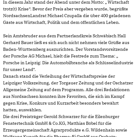
In diesem Jahr stand der Abend unter dem Motto: „ Wirtschaft
trotz(t) Krise“. Bevor der Preis aber vergeben wurde, begrüßte
NordsachsenLandrat Michael Czupalla die über 400 geladenen
Gäste aus Wirtschaft, Politik und dem öffentlichen Leben.
Sein Amtsbruder aus dem Partnerlandkreis Schwäbisch Hall
Gerhard Bauer ließ es sich auch nicht nehmen viele Grüße aus
Baden-Württemberg auszurichten. Der Vorstandsvorsitzende
der Porsche AG Michael, hielt die Festrede zum Thema:
Porsche in Leipzig: Die Automobilbranche als Schlüsselindustrie
für unser Land“.
Danach stand die Verleihung der Wirtschaftspreise der
Leipziger Volkszeitung, der Torgauer Zeitung und der Oschatzer
Allgemeine Zeitung auf dem Programm. Alle drei Redaktionen
aus Nordsachsen konnten ihre Favoriten, die sich im Kampf
gegen Krise, Konkurs und Kurzarbeit besonders bewährt
hatten, auswählen.
Die drei Preisträger Gerold Schwarzer für die Eilenburger
Fenstertechnik GmbH & Co.KG, Matthias Böbel für die
Erzeugergemeinschaft Agrarprodukte e.G. Wildenhain sowie
Wolfgang Kunath für die Pharma-Ei GmbH aus Oschatz-