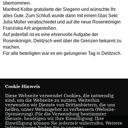
übernommen.
Manfred Kolbe gratulierte der Siegerin und wünschte Ihr
alles Gute. Zum Schluß wurde dann mit einem Glas Sekt
Julia Müller verabschiedet und auf die neue Rosenkönigin
Franziska Arlt angestoßen.
Auf jedenfall ist es eine ehrenvolle Aufgabe der
Rosenkönigin, Delitzsch weit über die Grenzen bekannt zu
machen.
Für alle beteiligten war es ein gelungener Tag in Delitzsch.
Cookie Hinweis
12.09.2009
Diese Webseite verwendet Cookies, die notwendig
sind, um die Webseite zu nutzen. Weiterhin
verwenden wir Dienste von Drittanbietern, die uns
helfen, unser Webangebot zu verbessern (Website-
Optmierung). Für die Verwendung bestimmter
Dienste, benötigen wir Ihre Einwilligung. Ihre
Einwilligung können Sie jederzeit widerrufen. Weitere
Informationen finden Sie in unserer