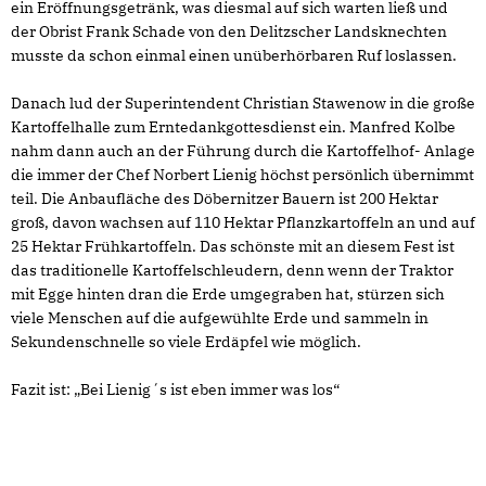
ein Eröffnungsgetränk, was diesmal auf sich warten ließ und
der Obrist Frank Schade von den Delitzscher Landsknechten
musste da schon einmal einen unüberhörbaren Ruf loslassen.
Danach lud der Superintendent Christian Stawenow in die große
Kartoffelhalle zum Erntedankgottesdienst ein. Manfred Kolbe
nahm dann auch an der Führung durch die Kartoffelhof- Anlage
die immer der Chef Norbert Lienig höchst persönlich übernimmt
teil. Die Anbaufläche des Döbernitzer Bauern ist 200 Hektar
groß, davon wachsen auf 110 Hektar Pflanzkartoffeln an und auf
25 Hektar Frühkartoffeln. Das schönste mit an diesem Fest ist
das traditionelle Kartoffelschleudern, denn wenn der Traktor
mit Egge hinten dran die Erde umgegraben hat, stürzen sich
viele Menschen auf die aufgewühlte Erde und sammeln in
Sekundenschnelle so viele Erdäpfel wie möglich.
Fazit ist: „Bei Lienig´s ist eben immer was los“