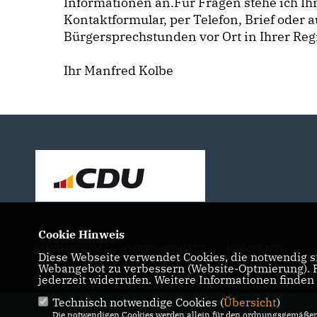
Informationen an.Für Fragen stehe ich Ih
Kontaktformular, per Telefon, Brief oder 
Bürgersprechstunden vor Ort in Ihrer Reg
Ihr Manfred Kolbe
Cookie Hinweis
IMPRESSUM
DATENSCHUTZ
KONTAKT
Diese Webseite verwendet Cookies, die notwendig si
Webangebot zu verbessern (Website-Optmierung). Fü
jederzeit widerrufen. Weitere Informationen finden
Technisch notwendige Cookies (
Übersicht
)
Die notwendigen Cookies werden allein für den ordnungsgemäßen 
@2026 Bundestagsabgeordneter Man