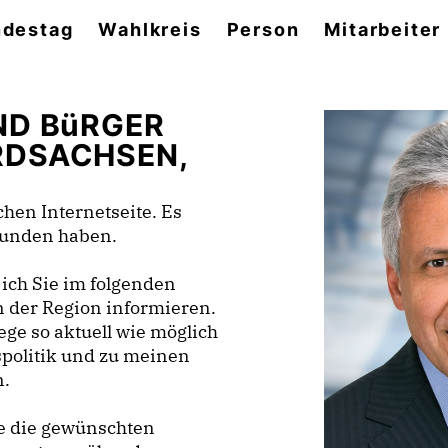
destag
Wahlkreis
Person
Mitarbeiter
ND BüRGER
RDSACHSEN,
hen Internetseite. Es
efunden haben.
ich Sie im folgenden
n der Region informieren.
ge so aktuell wie möglich
spolitik und zu meinen
n.
ie die gewünschten