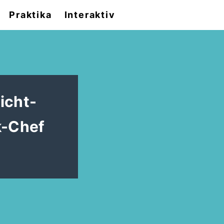
Praktika
Interaktiv
icht-
k-Chef