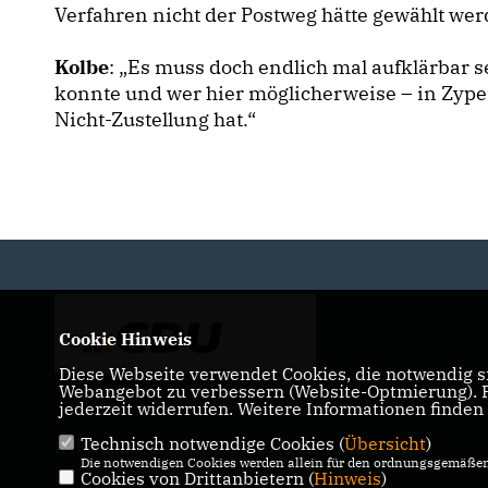
Verfahren nicht der Postweg hätte gewählt we
Kolbe
: „Es muss doch endlich mal aufklärbar s
konnte und wer hier möglicherweise – in Zyper
Nicht-Zustellung hat.“
Cookie Hinweis
Diese Webseite verwendet Cookies, die notwendig si
Webangebot zu verbessern (Website-Optmierung). Fü
jederzeit widerrufen. Weitere Informationen finden
Technisch notwendige Cookies (
Übersicht
)
IMPRESSUM
DATENSCHUTZ
KONTAKT
Die notwendigen Cookies werden allein für den ordnungsgemäßen 
Cookies von Drittanbietern (
Hinweis
)