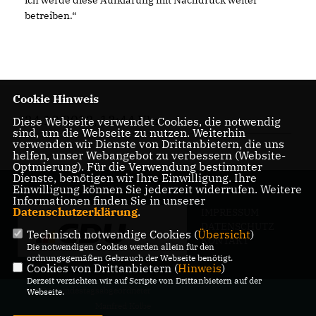
ich werde diese Aufklärung mit Nachdruck weiter
betreiben.“
Cookie Hinweis
24.10.2012, 13:44 Uhr
Diese Webseite verwendet Cookies, die notwendig
sind, um die Webseite zu nutzen. Weiterhin
verwenden wir Dienste von Drittanbietern, die uns
helfen, unser Webangebot zu verbessern (Website-
Optmierung). Für die Verwendung bestimmter
Dienste, benötigen wir Ihre Einwilligung. Ihre
Einwilligung können Sie jederzeit widerrufen. Weitere
Informationen finden Sie in unserer
Datenschutzerklärung
.
IMPRESSUM
DATENSCHUTZ
Technisch notwendige Cookies (
Übersicht
)
KONTAKT
Die notwendigen Cookies werden allein für den
ordnungsgemäßen Gebrauch der Webseite benötigt.
Cookies von Drittanbietern (
Hinweis
)
Derzeit verzichten wir auf Scripte von Drittanbietern auf der
@2026 Bundestagsabgeordneter
Webseite.
Manfred Kolbe