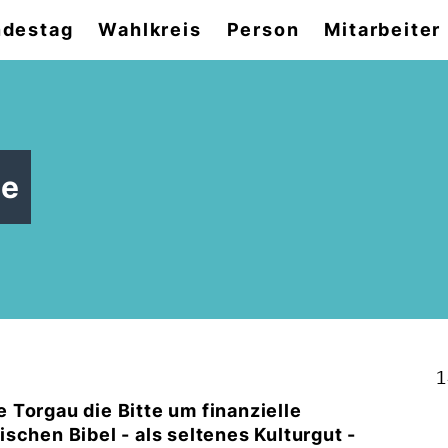
destag
Wahlkreis
Person
Mitarbeiter
de
1
 Torgau die Bitte um finanzielle
schen Bibel - als seltenes Kulturgut -