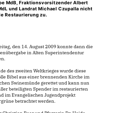
be MdB, Fraktionsvorsitzender Albert
 MdL und Landrat Michael Czupalla nicht
ie Restaurierung zu.
itag, den 14. August 2009 konnte dann die
enübergabe in Alten Superintendentur
en.
de des zweiten Weltkrieges wurde diese
lle Bibel aus einer brennenden Kirche im
schen Swinemünde gerettet und kann nun
ller beteiligten Spender im restaurierten
nd im Evangelischen Jugendprojekt
rgrüne betrachtet werden.