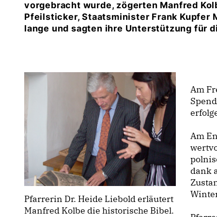
vorgebracht wurde, zögerten Manfred Kol
Pfeilsticker, Staatsminister Frank Kupfer
lange und sagten ihre Unterstützung für d
Am Fre
Spend
erfolg
Am En
wertvo
polni
dank a
Zusta
Winte
Pfarrerin Dr. Heide Liebold erläutert
Manfred Kolbe die historische Bibel.