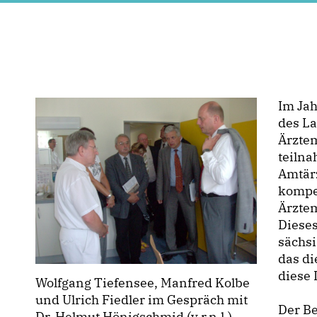
Im Jah
des L
Ärztem
teilna
Amtärz
kompe
Ärzte
Dieses
sächsi
das di
diese
Wolfgang Tiefensee, Manfred Kolbe
und Ulrich Fiedler im Gespräch mit
Der B
Dr. Helmut Hönigschmid (v.r.n.l.)