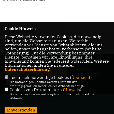
Cookie Hinweis
04.02.2009
Diese Webseite verwendet Cookies, die notwendig
sind, um die Webseite zu nutzen. Weiterhin
verwenden wir Dienste von Drittanbietern, die uns
helfen, unser Webangebot zu verbessern (Website-
Optmierung). Für die Verwendung bestimmter
Dienste, benötigen wir Ihre Einwilligung. Ihre
Einwilligung können Sie jederzeit widerrufen. Weitere
Informationen finden Sie in unserer
Datenschutzerklärung
.
IMPRESSUM
DATENSCHUTZ
Technisch notwendige Cookies (
Übersicht
)
KONTAKT
Die notwendigen Cookies werden allein für den
ordnungsgemäßen Gebrauch der Webseite benötigt.
Cookies von Drittanbietern (
Hinweis
)
Derzeit verzichten wir auf Scripte von Drittanbietern auf der
@2026 Bundestagsabgeordneter
Webseite.
Manfred Kolbe
Alle Rechte vorbehalten.
Einverstanden