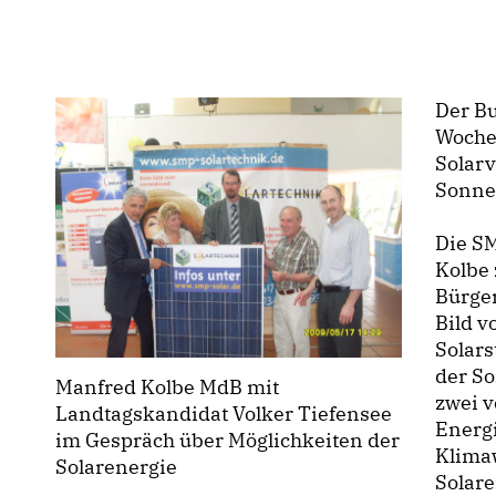
Der Bu
Woche
Solar
Sonne
Die SM
Kolbe 
Bürger
Bild 
Solar
der So
Manfred Kolbe MdB mit
zwei v
Landtagskandidat Volker Tiefensee
Energi
im Gespräch über Möglichkeiten der
Klima
Solarenergie
Solare