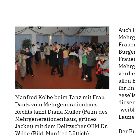
Auch i
Mehrg
Frauen
Bürger
Frauen
Mehrg
verdie
allen
ihr En
gesell
Manfred Kolbe beim Tanz mit Frau
diesem
Dautz vom Mehrgenerationhaus.
"weibl
Rechts tanzt Diana Müller (Patin des
Laune
Mehrgenerationenhaus, grünes
Jacket) mit dem Delitzscher OBM Dr.
Der B
Wilde (Bild: Manfred Lüttich).