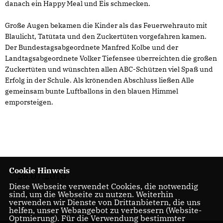
danach ein Happy Meal und Eis schmecken.
Große Augen bekamen die Kinder als das Feuerwehrauto mit
Blaulicht, Tatütata und den Zuckertüten vorgefahren kamen.
Der Bundestagsabgeordnete Manfred Kolbe und der
Landtagsabgeordnete Volker Tiefensee überreichten die großen
Zuckertüten und wünschten allen ABC-Schützen viel Spaß und
Erfolg in der Schule. Als krönenden Abschluss ließen Alle
gemeinsam bunte Luftballons in den blauen Himmel
emporsteigen.
Cookie Hinweis
26.07.2010
Diese Webseite verwendet Cookies, die notwendig
sind, um die Webseite zu nutzen. Weiterhin
verwenden wir Dienste von Drittanbietern, die uns
helfen, unser Webangebot zu verbessern (Website-
Optmierung). Für die Verwendung bestimmter