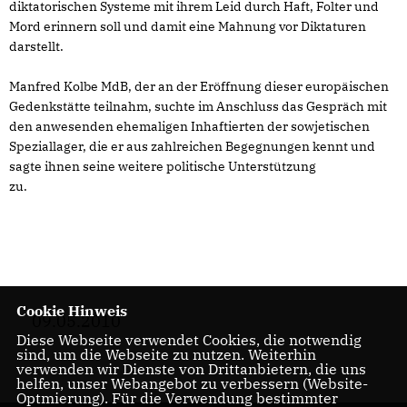
diktatorischen Systeme mit ihrem Leid durch Haft, Folter und
Mord erinnern soll und damit eine Mahnung vor Diktaturen
darstellt.
Manfred Kolbe MdB, der an der Eröffnung dieser europäischen
Gedenkstätte teilnahm, suchte im Anschluss das Gespräch mit
den anwesenden ehemaligen Inhaftierten der sowjetischen
Speziallager, die er aus zahlreichen Begegnungen kennt und
sagte ihnen seine weitere politische Unterstützung
zu.
Cookie Hinweis
09.05.2010
Diese Webseite verwendet Cookies, die notwendig
sind, um die Webseite zu nutzen. Weiterhin
verwenden wir Dienste von Drittanbietern, die uns
helfen, unser Webangebot zu verbessern (Website-
Optmierung). Für die Verwendung bestimmter