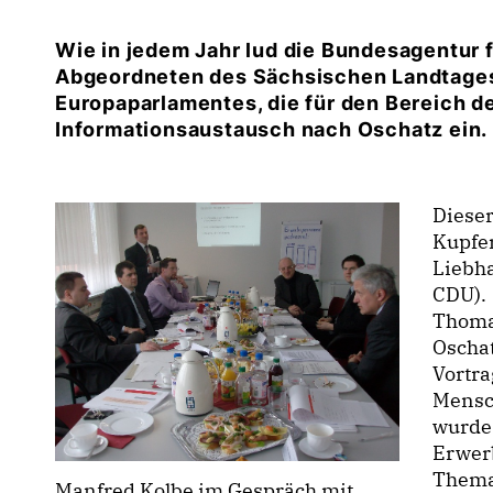
Wie in jedem Jahr lud die Bundesagentur f
Abgeordneten des Sächsischen Landtages
Europaparlamentes, die für den Bereich de
Informationsaustausch nach Oschatz ein.
Dieser
Kupfe
Liebh
CDU).
Thomas
Oschat
Vortra
Mensch
wurde
Erwer
Thema
Manfred Kolbe im Gespräch mit