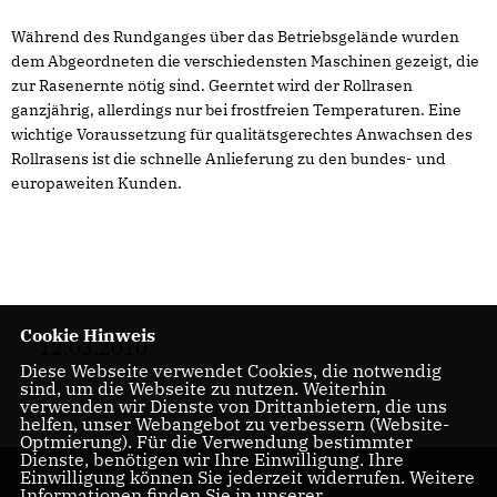
Während des Rundganges über das Betriebsgelände wurden
dem Abgeordneten die verschiedensten Maschinen gezeigt, die
zur Rasenernte nötig sind. Geerntet wird der Rollrasen
ganzjährig, allerdings nur bei frostfreien Temperaturen. Eine
wichtige Voraussetzung für qualitätsgerechtes Anwachsen des
Rollrasens ist die schnelle Anlieferung zu den bundes- und
europaweiten Kunden.
Cookie Hinweis
12.03.2010
Diese Webseite verwendet Cookies, die notwendig
sind, um die Webseite zu nutzen. Weiterhin
verwenden wir Dienste von Drittanbietern, die uns
helfen, unser Webangebot zu verbessern (Website-
Optmierung). Für die Verwendung bestimmter
Dienste, benötigen wir Ihre Einwilligung. Ihre
Einwilligung können Sie jederzeit widerrufen. Weitere
Informationen finden Sie in unserer