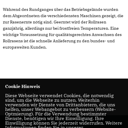
Während des Rundganges über das Betriebsgelände wurden
dem Abgeordneten die verschiedensten Maschinen gezeigt, die
zur Rasenernte nötig sind. Geerntet wird der Rollrasen
ganzjährig, allerdings nur bei frostfreien Temperaturen. Eine
wichtige Voraussetzung für qualitätsgerechtes Anwachsen des
Rollrasens ist die schnelle Anlieferung zu den bundes- und
europaweiten Kunden.
Cookie Hinweis
12.03.2010
Diese Webseite verwendet Cookies, die notwendig
sind, um die Webseite zu nutzen. Weiterhin
verwenden wir Dienste von Drittanbietern, die uns
helfen, unser Webangebot zu verbessern (Website-
Optmierung). Für die Verwendung bestimmter
Dienste, benötigen wir Ihre Einwilligung. Ihre
Einwilligung können Sie jederzeit widerrufen. Weitere
Informationen finden Sie in unserer