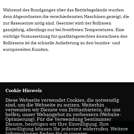
Während des Rundganges über das Betriebsgelände wurden
dem Abgeordneten die verschiedensten Maschinen gezeigt, die
zur Rasenernte nötig sind. Geerntet wird der Rollrasen
ganzjährig, allerdings nur bei frostfreien Temperaturen. Eine
wichtige Voraussetzung für qualitätsgerechtes Anwachsen des
Rollrasens ist die schnelle Anlieferung zu den bundes- und
europaweiten Kunden.
Cookie Hinweis
12.03.2010
Diese Webseite verwendet Cookies, die notwendig
sind, um die Webseite zu nutzen. Weiterhin
verwenden wir Dienste von Drittanbietern, die uns
helfen, unser Webangebot zu verbessern (Website-
Optmierung). Für die Verwendung bestimmter
Dienste, benötigen wir Ihre Einwilligung. Ihre
Einwilligung können Sie jederzeit widerrufen. Weitere
Informationen finden Sie in unserer