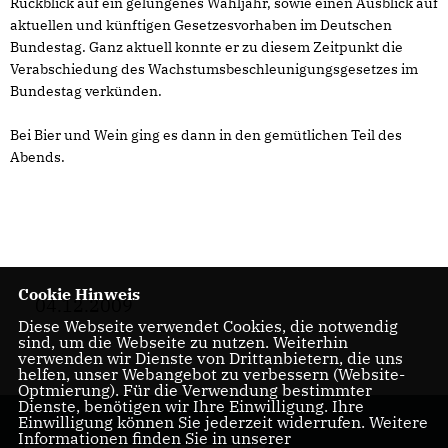
Rückblick auf ein gelungenes Wahljahr, sowie einen Ausblick auf
aktuellen und künftigen Gesetzesvorhaben im Deutschen
Bundestag. Ganz aktuell konnte er zu diesem Zeitpunkt die
Verabschiedung des Wachstumsbeschleunigungsgesetzes im
Bundestag verkünden.
Bei Bier und Wein ging es dann in den gemütlichen Teil des
Abends.
Cookie Hinweis
04.12.2009
Diese Webseite verwendet Cookies, die notwendig
sind, um die Webseite zu nutzen. Weiterhin
verwenden wir Dienste von Drittanbietern, die uns
helfen, unser Webangebot zu verbessern (Website-
Optmierung). Für die Verwendung bestimmter
Dienste, benötigen wir Ihre Einwilligung. Ihre
Einwilligung können Sie jederzeit widerrufen. Weitere
Informationen finden Sie in unserer