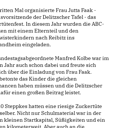
itten Mal organisierte Frau Jutta Faak -
svorsitzende der Delitzscher Tafel - das
tütenfest. In diesem Jahr wurden die ABC-
en mit einem Elternteil und den
isterkindern nach Reibitz ins
landheim eingeladen.
undestagsabgeordnete Manfred Kolbe war im
n Jahr auch schon dabei und freute sich
ich über die Einladung von Frau Faak.
betonte das Kinder die gleichen
chancen haben müssen und die Delitzscher
dafür einen großen Beitrag leistet.
0 Steppkes hatten eine riesige Zuckertüte
selber. Nicht nur Schulmaterial war in der
 kleinen Startkapital, Süßigkeiten und ein
gen kilometerweit. Aber auch an die