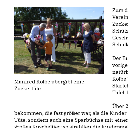
Zum dr
Verein
Zucker
Schütz
Geschw
Schul
Der B
vorige
natürl
Kolbe 
Manfred Kolbe übergibt eine
Start
Zuckertüte
Tafel 
Über 2
bekommen, die fast größer war, als die Kinder 
Tüte, sondern auch eine Sparbüchse mit einem
großes Kuscheltier; so strahlten die Kinderau