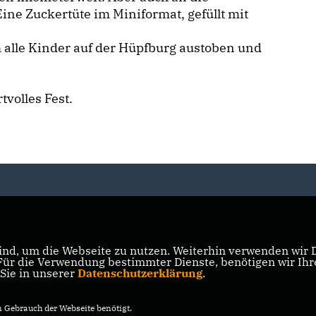
ine Zuckertüte im Miniformat, gefüllt mit
 alle Kinder auf der Hüpfburg austoben und
volles Fest.
nd, um die Webseite zu nutzen. Weiterhin verwenden wir Di
r die Verwendung bestimmter Dienste, benötigen wir Ihre 
 Sie in unserer
Datenschutzerklärung
.
Gebrauch der Webseite benötigt.