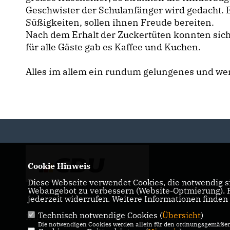
Geschwister der Schulanfänger wird gedacht. E
Süßigkeiten, sollen ihnen Freude bereiten.
Nach dem Erhalt der Zuckertüten konnten sich
für alle Gäste gab es Kaffee und Kuchen.
Alles im allem ein rundum gelungenes und wert
Cookie Hinweis
Diese Webseite verwendet Cookies, die notwendig si
Webangebot zu verbessern (Website-Optmierung). Fü
jederzeit widerrufen. Weitere Informationen finden
Technisch notwendige Cookies (
Übersicht
)
IMPRESSUM
DATENSCHUTZ
KONTAKT
Die notwendigen Cookies werden allein für den ordnungsgemäßen 