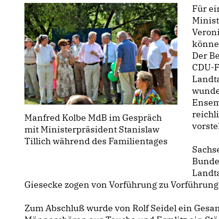
Für e
Minist
Veroni
könne
Der Be
CDU-Fr
Landta
wunde
Ensem
reich
Manfred Kolbe MdB im Gespräch
vorste
mit Ministerpräsident Stanislaw
Tillich während des Familientages
Sachse
Bunde
Landta
Giesecke zogen von Vorführung zu Vorführung
Zum Abschluß wurde von Rolf Seidel ein Gesan