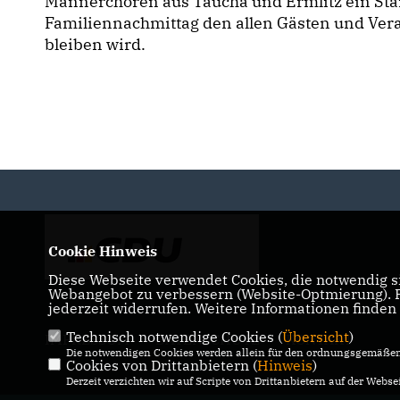
Männerchören aus Taucha und Ermlitz ein Stä
Familiennachmittag den allen Gästen und Ver
bleiben wird.
Cookie Hinweis
Diese Webseite verwendet Cookies, die notwendig si
Webangebot zu verbessern (Website-Optmierung). Fü
jederzeit widerrufen. Weitere Informationen finden
Technisch notwendige Cookies (
Übersicht
)
IMPRESSUM
DATENSCHUTZ
KONTAKT
Die notwendigen Cookies werden allein für den ordnungsgemäßen 
Cookies von Drittanbietern (
Hinweis
)
Derzeit verzichten wir auf Scripte von Drittanbietern auf der Websei